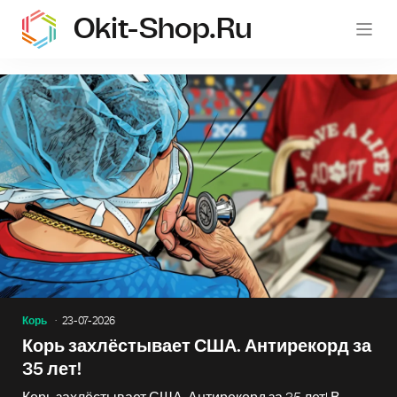
Okit-Shop.ru
oki
Корь
23-07-2026
Корь захлёстывает США. Антирекорд за
35 лет!