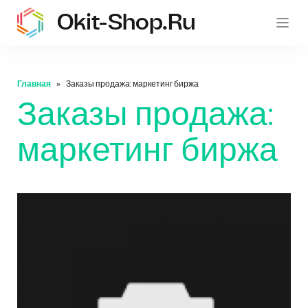
Okit-Shop.ru
oki
Главная
Заказы продажа: маркетинг биржа
Заказы продажа:
маркетинг биржа